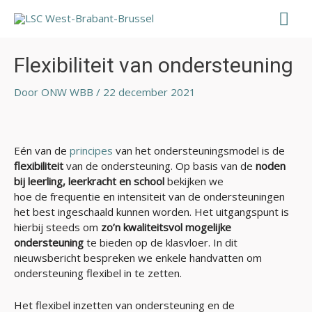
Ga
Hoo
naar
de
Bericht
inhoud
navigatie
Flexibiliteit van ondersteuning
Door
ONW WBB
/
22 december 2021
Eén van de
principes
van het ondersteuningsmodel is de
flexibiliteit
van de ondersteuning. Op basis van de
noden
bij leerling, leerkracht en school
bekijken we
hoe de frequentie en intensiteit van de ondersteuningen
het best ingeschaald kunnen worden. Het uitgangspunt is
hierbij steeds om
zo’n kwaliteitsvol mogelijke
ondersteuning
te bieden op de klasvloer. In dit
nieuwsbericht bespreken we enkele handvatten om
ondersteuning flexibel in te zetten.
Het flexibel inzetten van ondersteuning en de