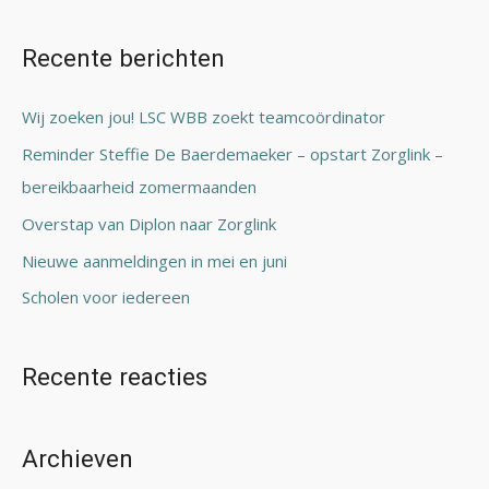
o
e
Recente berichten
k
n
Wij zoeken jou! LSC WBB zoekt teamcoördinator
a
Reminder Steffie De Baerdemaeker – opstart Zorglink –
a
bereikbaarheid zomermaanden
r
Overstap van Diplon naar Zorglink
:
Nieuwe aanmeldingen in mei en juni
Scholen voor iedereen
Recente reacties
Archieven