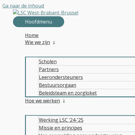
Ga naar de inhoud
Hoofdmenu
Home
Wie we zijn
Scholen
Partners
Leerondersteuners
Bestuursorgaan
Beleidsteam en zorgloket
Hoe we werken
Werking LSC ’24-’25
Missie en principes