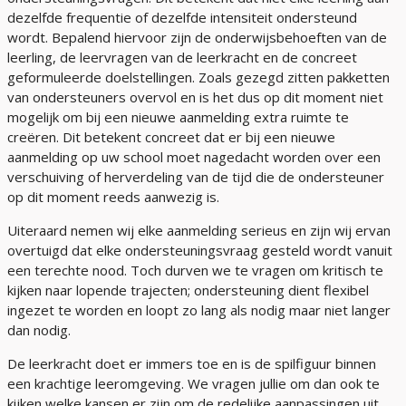
dezelfde frequentie of dezelfde intensiteit ondersteund
wordt. Bepalend hiervoor zijn de onderwijsbehoeften van de
leerling, de leervragen van de leerkracht en de concreet
geformuleerde doelstellingen. Zoals gezegd zitten pakketten
van ondersteuners overvol en is het dus op dit moment niet
mogelijk om bij een nieuwe aanmelding extra ruimte te
creëren. Dit betekent concreet dat er bij een nieuwe
aanmelding op uw school moet nagedacht worden over een
verschuiving of herverdeling van de tijd die de ondersteuner
op dit moment reeds aanwezig is.
Uiteraard nemen wij elke aanmelding serieus en zijn wij ervan
overtuigd dat elke ondersteuningsvraag gesteld wordt vanuit
een terechte nood. Toch durven we te vragen om kritisch te
kijken naar lopende trajecten; ondersteuning dient flexibel
ingezet te worden en loopt zo lang als nodig maar niet langer
dan nodig.
De leerkracht doet er immers toe en is de spilfiguur binnen
een krachtige leeromgeving. We vragen jullie om dan ook te
kijken welke kansen er zijn om de redelijke aanpassingen uit