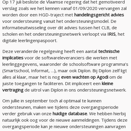
Op 17 juli besliste de Vlaamse regering dat het gemotiveerd
verslag zoals we het kennen vanaf 01/09/2020 vervangen zal
worden door een HGD-traject met
handelingsgericht advies
voor ondersteuning vanuit het ondersteuningsmodel. De
informatieuitwisseling over dit advies tussen het CLB, de
scholen en het ondersteuningsnetwerk verloopt via
IRIS
, het
digitale leerlingenpaspoort.
Deze veranderde regelgeving heeft een aantal
technische
implicaties
voor de softwareleveranciers die werken met
leerlinggegevens, waaronder de schoolsoftware programma’s
(Smartschool, Informat, …), maar ook Diplon. Bij Diplon zelf ligt
alles al klaar, maar het is nog
even wachten op Agodi
om de
juiste toegangen te faciliteren.
Dit impliceert een
kleine
vertraging
de uitrol van Diplon in ons ondersteuningsnetwerk.
Om jullie in september toch al optimaal te kunnen
ondersteunen, maken we tijdens deze overgangsperiode
verder gebruik van onze
huidige database
. We hebben hierbij
natuurlijk ook oog voor de nieuwe aanmeldingen. Tijdens deze
overgangsperiode kan je nieuwe ondersteuningen aanvragen