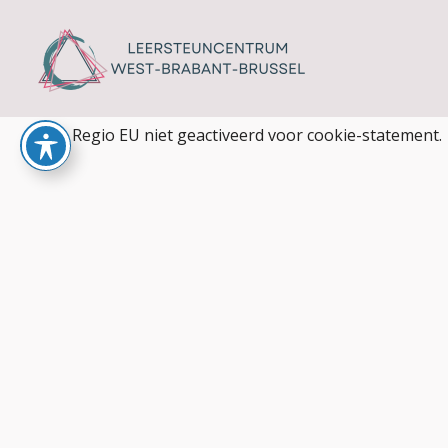
Ga
naar
de
Cookiebeleid (EU)
inhoud
Regio EU niet geactiveerd voor cookie-statement.