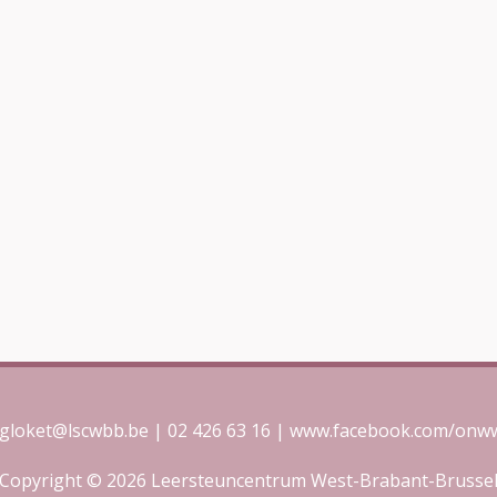
gloket@lscwbb.be | 02 426 63 16 | www.facebook.com/on
Copyright © 2026 Leersteuncentrum West-Brabant-Brusse