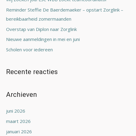
a
Reminder Steffie De Baerdemaeker – opstart Zorglink –
a
bereikbaarheid zomermaanden
r
Overstap van Diplon naar Zorglink
:
Nieuwe aanmeldingen in mei en juni
Scholen voor iedereen
Recente reacties
Archieven
juni 2026
maart 2026
januari 2026