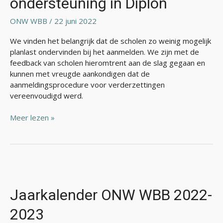
ondersteuning in Diplon
ONW WBB
/
22 juni 2022
We vinden het belangrijk dat de scholen zo weinig mogelijk
planlast ondervinden bij het aanmelden. We zijn met de
feedback van scholen hieromtrent aan de slag gegaan en
kunnen met vreugde aankondigen dat de
aanmeldingsprocedure voor verderzettingen
vereenvoudigd werd.
Meer lezen »
Jaarkalender
ONW
WBB
Jaarkalender ONW WBB 2022-
2022-
2023
2023