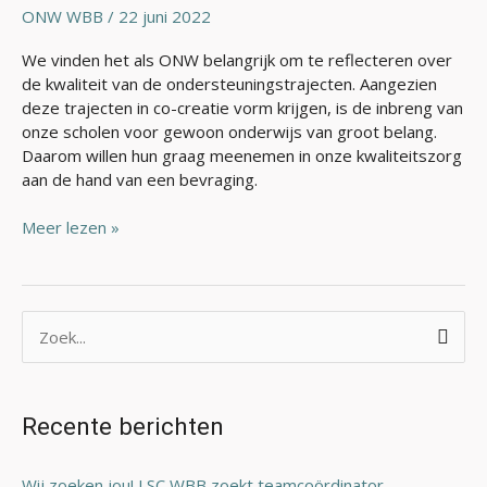
ONW WBB
/
22 juni 2022
We vinden het als ONW belangrijk om te reflecteren over
de kwaliteit van de ondersteuningstrajecten. Aangezien
deze trajecten in co-creatie vorm krijgen, is de inbreng van
onze scholen voor gewoon onderwijs van groot belang.
Daarom willen hun graag meenemen in onze kwaliteitszorg
aan de hand van een bevraging.
Meer lezen »
Z
o
e
Recente berichten
k
n
Wij zoeken jou! LSC WBB zoekt teamcoördinator