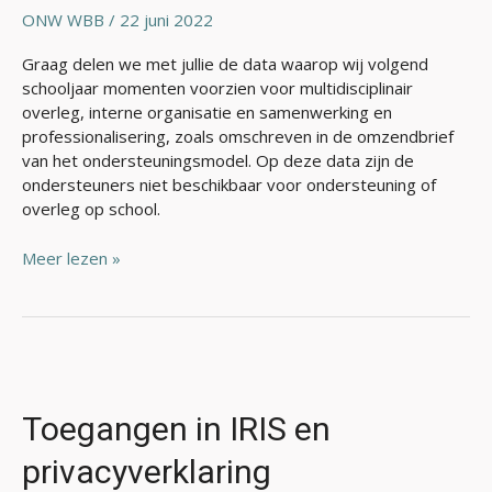
ONW WBB
/
22 juni 2022
Graag delen we met jullie de data waarop wij volgend
schooljaar momenten voorzien voor multidisciplinair
overleg, interne organisatie en samenwerking en
professionalisering, zoals omschreven in de omzendbrief
van het ondersteuningsmodel. Op deze data zijn de
ondersteuners niet beschikbaar voor ondersteuning of
overleg op school.
Meer lezen »
Toegangen
in
IRIS
Toegangen in IRIS en
en
privacyverklaring
privacyverklaring