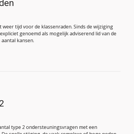
aden
weer tijd voor de klassenraden. Sinds de wijziging
xpliciet genoemd als mogelijk adviserend lid van de
n aantal kansen.
2
ntal type 2 ondersteuningsvragen met een
. De snelle stijging, de vaak complexe of hoge noden