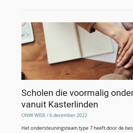
Scholen
die
voormalig
ondersteuning
kleine
types
kregen
vanuit
Kasterlinden
Scholen die voormalig onder
vanuit Kasterlinden
ONW WBB
/
6 december 2022
Het ondersteuningsteam type 7 heeft door de besl