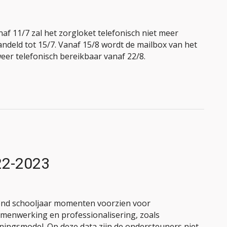
naf 11/7 zal het zorgloket telefonisch niet meer
ndeld tot 15/7. Vanaf 15/8 wordt de mailbox van het
eer telefonisch bereikbaar vanaf 22/8.
22-2023
gend schooljaar momenten voorzien voor
samenwerking en professionalisering, zoals
ingsmodel. Op deze data zijn de ondersteuners niet