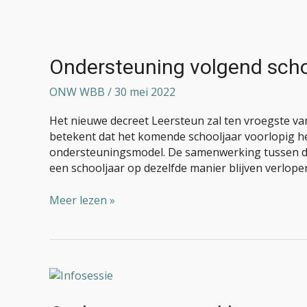
Ondersteuning
volgend
schooljaar
Ondersteuning volgend scho
ONW WBB
/
30 mei 2022
Het nieuwe decreet Leersteun zal ten vroegste va
betekent dat het komende schooljaar voorlopig het
ondersteuningsmodel. De samenwerking tussen d
een schooljaar op dezelfde manier blijven verlope
Meer lezen »
Ondersteuners
en
klassenraden