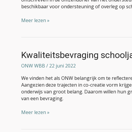
beschikbaar voor ondersteuning of overleg op sc
Meer lezen »
Kwaliteitsbevraging
Kwaliteitsbevraging school
schooljaar
2021-
ONW WBB
/
22 juni 2022
2022
We vinden het als ONW belangrijk om te reflectere
Aangezien deze trajecten in co-creatie vorm krij
onderwijs van groot belang. Daarom willen hun g
van een bevraging.
Meer lezen »