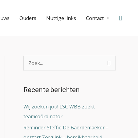
Zoeke
euws
Ouders
Nuttige links
Contact
Z
o
e
Recente berichten
k
n
Wij zoeken jou! LSC WBB zoekt
a
teamcoördinator
a
Reminder Steffie De Baerdemaeker –
r
opstart Zorglink – bereikbaarheid