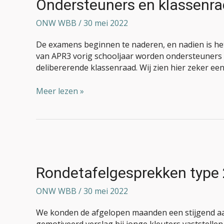
Ondersteuners en klassenr
ONW WBB
/
30 mei 2022
De examens beginnen te naderen, en nadien is het 
van APR3 vorig schooljaar worden ondersteuners e
delibererende klassenraad. Wij zien hier zeker ee
Meer lezen »
Rondetafelgesprekken
type
2
Rondetafelgesprekken type 
ONW WBB
/
30 mei 2022
We konden de afgelopen maanden een stijgend aa
gemotiveerd verslag bij jonge kleuters vaststellen