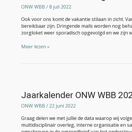
ONW WBB
/
8 juli 2022
Ook voor ons komt de vakantie stilaan in zicht. Va
bereikbaar zijn. Dringende mails worden nog beha
zorgloket weer sporadisch opgevolgd en we zijn w
Meer lezen »
Jaarkalender
ONW
WBB
Jaarkalender ONW WBB 20
2022-
2023
ONW WBB
/
22 juni 2022
Graag delen we met jullie de data waarop wij vol
multidisciplinair overleg, interne organisatie en 
omschreven in de omzendbrief van het ondersteun