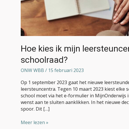
mijn
leersteuncentrum
en
overleg
ik
dit
met
Hoe kies ik mijn leersteunce
de
schoolraad?
schoolraad?
ONW WBB
/
15 februari 2023
Op 1 september 2023 gaat het nieuwe leersteund
leersteuncentra. Tegen 10 maart 2023 kiest elke s
school moet via het e-formulier in MijnOnderwijs 
wenst aan te sluiten aanklikken. In het nieuwe dec
spoor. Dit […]
Meer lezen »