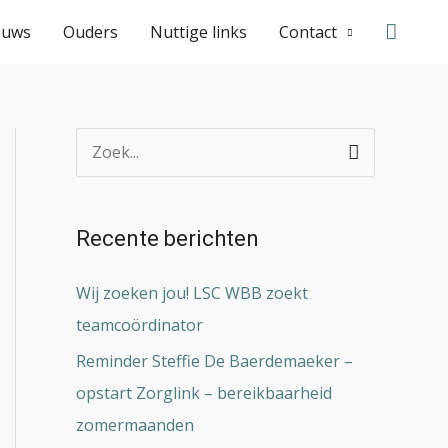
Zoeke
euws
Ouders
Nuttige links
Contact
Z
o
e
Recente berichten
k
n
Wij zoeken jou! LSC WBB zoekt
a
teamcoördinator
a
Reminder Steffie De Baerdemaeker –
r
opstart Zorglink – bereikbaarheid
:
zomermaanden