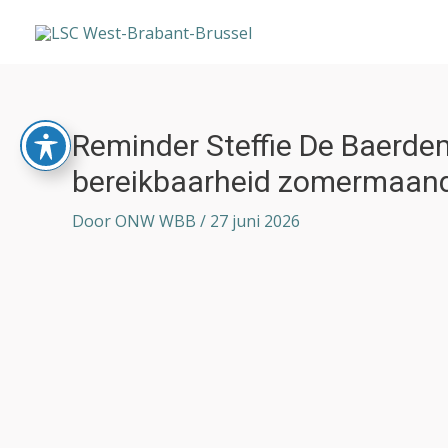
Ga
naar
de
inhoud
Bericht
Reminder Steffie De Baerdem
navigatie
bereikbaarheid zomermaan
Door
ONW WBB
/
27 juni 2026