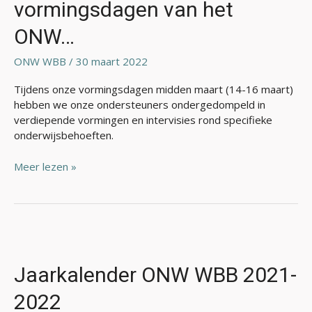
vormingsdagen van het
vormingsdagen
van
ONW…
het
ONW…
ONW WBB
/
30 maart 2022
Tijdens onze vormingsdagen midden maart (14-16 maart)
hebben we onze ondersteuners ondergedompeld in
verdiepende vormingen en intervisies rond specifieke
onderwijsbehoeften.
Meer lezen »
Jaarkalender
ONW
WBB
Jaarkalender ONW WBB 2021-
2021-
2022
2022