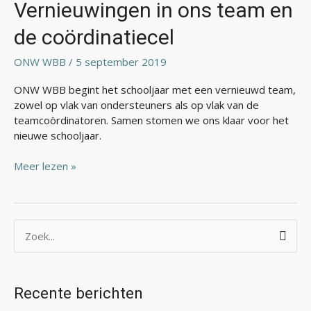
ons
Vernieuwingen in ons team en
team
de coördinatiecel
en
de
ONW WBB
/
5 september 2019
coördinatiecel
ONW WBB begint het schooljaar met een vernieuwd team,
zowel op vlak van ondersteuners als op vlak van de
teamcoördinatoren. Samen stomen we ons klaar voor het
nieuwe schooljaar.
Meer lezen »
Z
o
e
Recente berichten
k