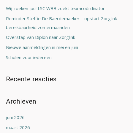
n
Wij zoeken jou! LSC WBB zoekt teamcoördinator
a
Reminder Steffie De Baerdemaeker – opstart Zorglink –
a
bereikbaarheid zomermaanden
r
Overstap van Diplon naar Zorglink
:
Nieuwe aanmeldingen in mei en juni
Scholen voor iedereen
Recente reacties
Archieven
juni 2026
maart 2026