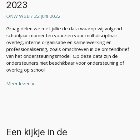
2023
2023
ONW WBB
/
22 juni 2022
Graag delen we met jullie de data waarop wij volgend
schooljaar momenten voorzien voor multidisciplinair
overleg, interne organisatie en samenwerking en
professionalisering, zoals omschreven in de omzendbrief
van het ondersteuningsmodel. Op deze data zijn de
ondersteuners niet beschikbaar voor ondersteuning of
overleg op school.
Meer lezen »
Een
kijkje
in
Een kijkje in de
de