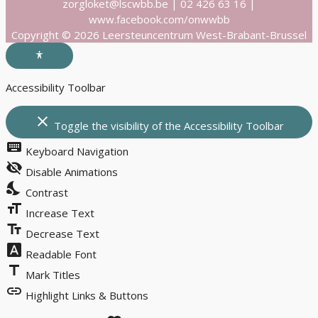
zorgloket@lscwbb.be | 02 426 63 16 |
www.facebook.com/onwwbb
Copyright © 2026 Leersteuncentrum West-Brabant-Brussel
Accessibility Toolbar
close
Toggle the visibility of the Accessibility Toolbar
keyboard
Keyboard Navigation
visibility_off
Disable Animations
nights_stay
Contrast
format_size
Increase Text
text_fields
Decrease Text
font_download
Readable Font
title
Mark Titles
link
Highlight Links & Buttons