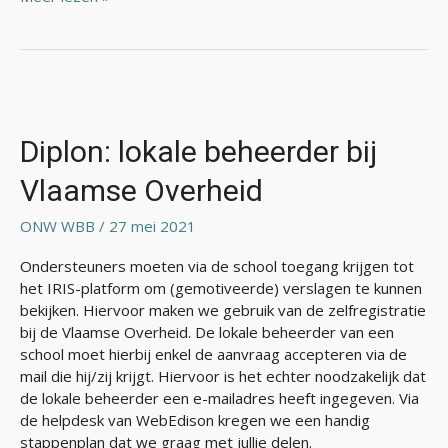
Diplon:
lokale
beheerder
Diplon: lokale beheerder bij
bij
Vlaamse Overheid
Vlaamse
Overheid
ONW WBB
/
27 mei 2021
Ondersteuners moeten via de school toegang krijgen tot
het IRIS-platform om (gemotiveerde) verslagen te kunnen
bekijken. Hiervoor maken we gebruik van de zelfregistratie
bij de Vlaamse Overheid. De lokale beheerder van een
school moet hierbij enkel de aanvraag accepteren via de
mail die hij/zij krijgt. Hiervoor is het echter noodzakelijk dat
de lokale beheerder een e-mailadres heeft ingegeven. Via
de helpdesk van WebEdison kregen we een handig
stappenplan dat we graag met jullie delen.