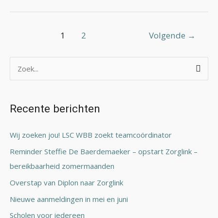
1
2
Volgende
→
Z
o
e
Recente berichten
k
n
Wij zoeken jou! LSC WBB zoekt teamcoördinator
a
Reminder Steffie De Baerdemaeker – opstart Zorglink –
a
bereikbaarheid zomermaanden
r
Overstap van Diplon naar Zorglink
:
Nieuwe aanmeldingen in mei en juni
Scholen voor iedereen