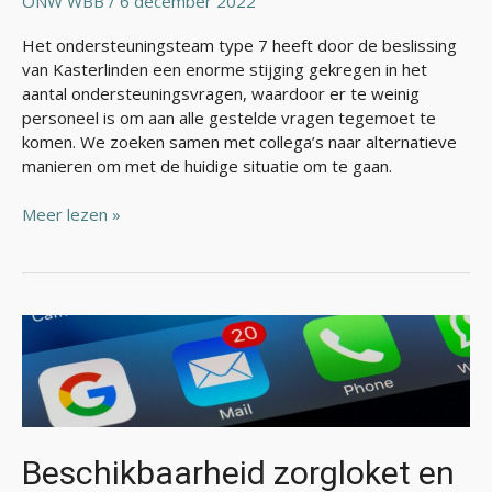
ONW WBB
/
6 december 2022
Kasterlinden
Het ondersteuningsteam type 7 heeft door de beslissing
van Kasterlinden een enorme stijging gekregen in het
aantal ondersteuningsvragen, waardoor er te weinig
personeel is om aan alle gestelde vragen tegemoet te
komen. We zoeken samen met collega’s naar alternatieve
manieren om met de huidige situatie om te gaan.
Meer lezen »
Beschikbaarheid
zorgloket
en
ondersteuners
Beschikbaarheid zorgloket en