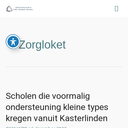
Ga
Hoo
naar
de
Bericht
inhoud
paginering
Zorgloket
Scholen
die
voormalig
Scholen die voormalig
ondersteuning
ondersteuning kleine types
kleine
types
kregen vanuit Kasterlinden
kregen
vanuit