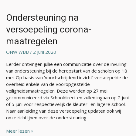
Ondersteuning
na
versoepeling
Ondersteuning na
corona-
versoepeling corona-
maatregelen
maatregelen
ONW WBB
/
2 juni 2020
Eerder ontvingen jullie een communicatie over de invulling
van ondersteuning bij de heropstart van de scholen op 18
mei. Op basis van ‘voortschrijdend inzicht’ versoepelde de
overheid enkele van de vooropgestelde
veiligheidsmaatregelen. Deze werden op 27 mei
gecommuniceerd via Schooldirect en zullen ingaan op 2 juni
of 5 juni voor respectievelijk de kleuter- en lagere school.
Naar aanleiding van deze versoepeling updaten ook wij
onze richtlijnen over de ondersteuning.
Meer lezen »