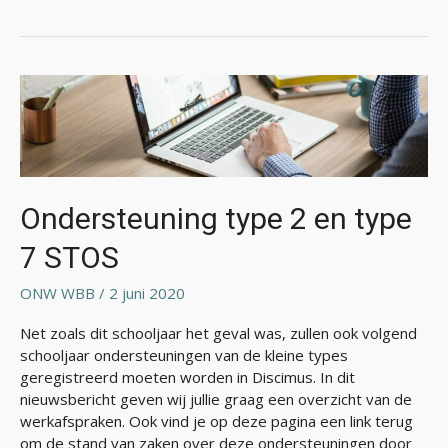
Ondersteuning
type
2
en
type
7
Ondersteuning type 2 en type
STOS
7 STOS
ONW WBB
/
2 juni 2020
Net zoals dit schooljaar het geval was, zullen ook volgend
schooljaar ondersteuningen van de kleine types
geregistreerd moeten worden in Discimus. In dit
nieuwsbericht geven wij jullie graag een overzicht van de
werkafspraken. Ook vind je op deze pagina een link terug
om de stand van zaken over deze ondersteuningen door