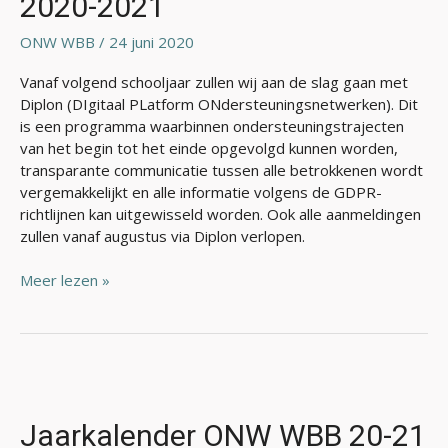
2020-2021
ONW WBB
/
24 juni 2020
Vanaf volgend schooljaar zullen wij aan de slag gaan met
Diplon (DIgitaal PLatform ONdersteuningsnetwerken). Dit
is een programma waarbinnen ondersteuningstrajecten
van het begin tot het einde opgevolgd kunnen worden,
transparante communicatie tussen alle betrokkenen wordt
vergemakkelijkt en alle informatie volgens de GDPR-
richtlijnen kan uitgewisseld worden. Ook alle aanmeldingen
zullen vanaf augustus via Diplon verlopen.
Meer lezen »
Jaarkalender
ONW
WBB
Jaarkalender ONW WBB 20-21
20-