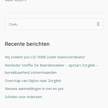
Z
o
e
Recente berichten
k
n
Wij zoeken jou! LSC WBB zoekt teamcoördinator
a
Reminder Steffie De Baerdemaeker – opstart Zorglink –
a
bereikbaarheid zomermaanden
r
Overstap van Diplon naar Zorglink
:
Nieuwe aanmeldingen in mei en juni
Scholen voor iedereen