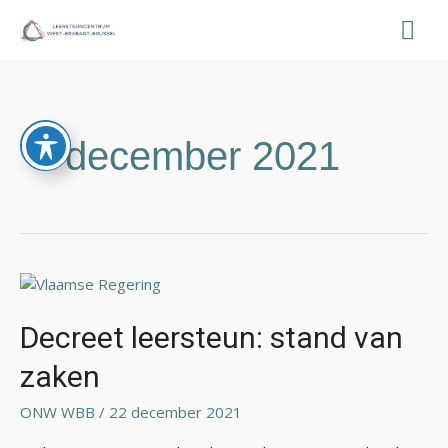
Ga
Hoo
naar
de
inhoud
december 2021
Decreet
leersteun:
stand
Decreet leersteun: stand van
van
zaken
zaken
ONW WBB
/
22 december 2021