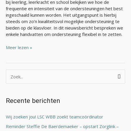
bij leerling, leerkracht en school bekijken we hoe de
frequentie en intensiteit van de ondersteuningen het best
ingeschaald kunnen worden. Het uitgangspunt is hierbij
steeds om zo’n kwaliteitsvol mogelijke ondersteuning te
bieden op de klasvloer. In dit nieuwsbericht bespreken we
enkele handvatten om ondersteuning flexibel in te zetten.
Meer lezen »
Z
o
e
Recente berichten
k
n
Wij zoeken jou! LSC WBB zoekt teamcoördinator
a
Reminder Steffie De Baerdemaeker – opstart Zorglink –
a