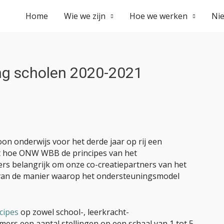
Home
Wie we zijn
Hoe we werken
Ni
ng scholen 2020-2021
on onderwijs voor het derde jaar op rij een
t hoe ONW WBB de principes van het
rs belangrijk om onze co-creatiepartners van het
e van de manier waarop het ondersteuningsmodel
cipes
op zowel school-, leerkracht-
mers een aantal stellingen op een schaal van 1 tot 5