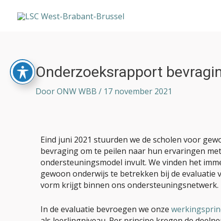
Ga
naar
de
inhoud
Bericht
Onderzoeksrapport bevragi
navigatie
Door
ONW WBB
/
17 november 2021
Eind juni 2021 stuurden we de scholen voor gewo
bevraging om te peilen naar hun ervaringen me
ondersteuningsmodel invult. We vinden het imme
gewoon onderwijs te betrekken bij de evaluati
vorm krijgt binnen ons ondersteuningsnetwerk.
In de evaluatie bevroegen we onze
werkingsprin
als leerlingniveau. Per principe kregen de deelne