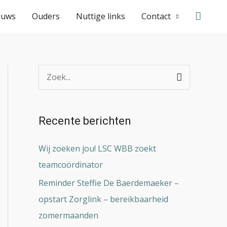
Zoeke
euws
Ouders
Nuttige links
Contact
Z
o
e
Recente berichten
k
n
Wij zoeken jou! LSC WBB zoekt
a
teamcoördinator
a
Reminder Steffie De Baerdemaeker –
r
opstart Zorglink – bereikbaarheid
:
zomermaanden