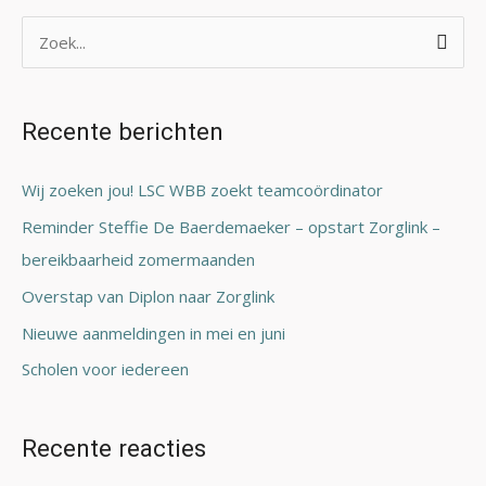
Z
o
e
Recente berichten
k
n
Wij zoeken jou! LSC WBB zoekt teamcoördinator
a
Reminder Steffie De Baerdemaeker – opstart Zorglink –
a
bereikbaarheid zomermaanden
r
Overstap van Diplon naar Zorglink
:
Nieuwe aanmeldingen in mei en juni
Scholen voor iedereen
Recente reacties