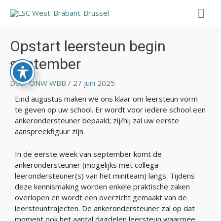
Ga
Hoo
naar
de
Bericht
inhoud
navigatie
Opstart leersteun begin
september
Door
ONW WBB
/
27 juni 2025
Eind augustus maken we ons klaar om leersteun vorm
te geven op uw school. Er wordt voor iedere school een
ankerondersteuner bepaald; zij/hij zal uw eerste
aanspreekfiguur zijn.
In de eerste week van september komt de
ankerondersteuner (mogelijks met collega-
leerondersteuner(s) van het miniteam) langs. Tijdens
deze kennismaking worden enkele praktische zaken
overlopen en wordt een overzicht gemaakt van de
leersteuntrajecten. De ankerondersteuner zal op dat
moment ook het aantal dagdelen leersteun waarmee