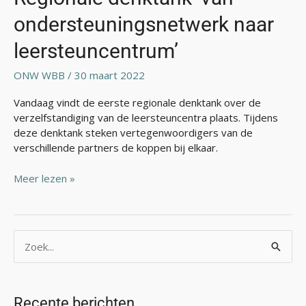
ondersteuningsnetwerk naar
leersteuncentrum’
ONW WBB
/
30 maart 2022
Vandaag vindt de eerste regionale denktank over de
verzelfstandiging van de leersteuncentra plaats. Tijdens
deze denktank steken vertegenwoordigers van de
verschillende partners de koppen bij elkaar.
Meer lezen »
Z
o
e
Recente berichten