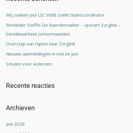
k
n
Wij zoeken jou! LSC WBB zoekt teamcoördinator
a
Reminder Steffie De Baerdemaeker – opstart Zorglink –
a
bereikbaarheid zomermaanden
r
Overstap van Diplon naar Zorglink
:
Nieuwe aanmeldingen in mei en juni
Scholen voor iedereen
Recente reacties
Archieven
juni 2026