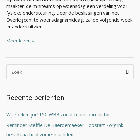
maakten de miniteams op woensdag een verdeling voor
fysieke ondersteuning. Door de beslissingen van het
Overlegcomité woensdagnamiddag, zal de volgende week
er anders uitzien.
Meer lezen »
Z
o
e
Recente berichten
k
n
Wij zoeken jou! LSC WBB zoekt teamcoördinator
a
Reminder Steffie De Baerdemaeker – opstart Zorglink –
a
bereikbaarheid zomermaanden
r