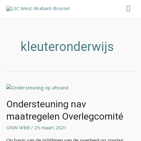
Ga
Hoo
naar
de
inhoud
kleuteronderwijs
Ondersteuning
nav
maatregelen
Ondersteuning nav
Overlegcomité
maatregelen Overlegcomité
ONW WBB
/
25 maart 2021
Op basis van de richtlijnen van de overheid op zondag,