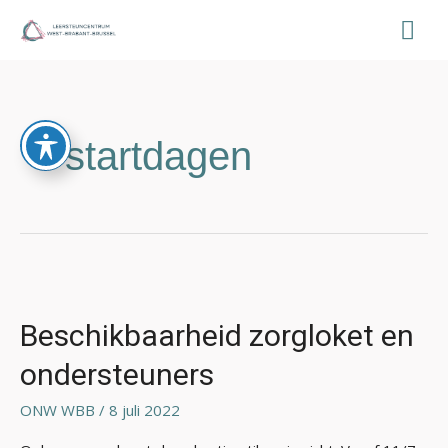
Ga
Hoo
naar
de
inhoud
startdagen
Beschikbaarheid
zorgloket
en
Beschikbaarheid zorgloket en
ondersteuners
ondersteuners
ONW WBB
/
8 juli 2022