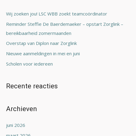
k
n
Wij zoeken jou! LSC WBB zoekt teamcoördinator
a
Reminder Steffie De Baerdemaeker – opstart Zorglink –
a
bereikbaarheid zomermaanden
r
Overstap van Diplon naar Zorglink
:
Nieuwe aanmeldingen in mei en juni
Scholen voor iedereen
Recente reacties
Archieven
juni 2026
maart 2026