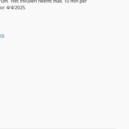
rum. Het invullen neemt max. 10 min per
voor 4/4/2025.
ink