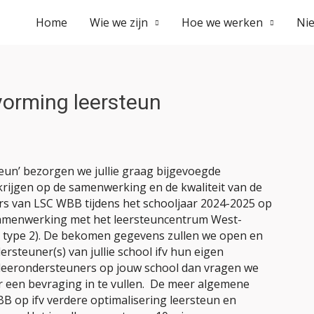
Home
Wie we zijn
Hoe we werken
Ni
vorming leersteun
steun’ bezorgen we jullie graag bijgevoegde
ht krijgen op de samenwerking en de kwaliteit van de
s van LSC WBB tijdens het schooljaar 2024-2025 op
e samenwerking met het leersteuncentrum West-
n type 2). De bekomen gegevens zullen we open en
steuner(s) van jullie school ifv hun eigen
)leerondersteuners op jouw school dan vragen we
r een bevraging in te vullen. De meer algemene
B op ifv verdere optimalisering leersteun en