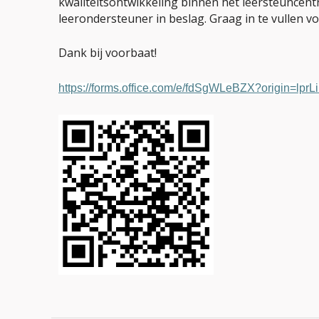
kwaliteitsontwikkeling binnen het leersteuncent
leerondersteuner in beslag. Graag in te vullen 
Dank bij voorbaat!
https://forms.office.com/e/fdSgWLeBZX?origin=lprL