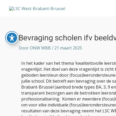
Ga
naar
de
inhoud
Bericht
Bevraging scholen ifv beeld
navigatie
Door
ONW WBB
/
21 maart 2025
In het kader van het thema ‘kwaliteitsvolle leer
vragenlijst. Het doel van deze vragenlijst is zic
geboden leersteun door (focus)leerondersteuner
jullie school. Dit betreft een bevraging over d
Brabant-Brussel (aanbod brede types BA, 3, 9 e
transparant bezorgen aan de betrokken leeronder
professionalisering. Komen er meerdere (focus
om voor elke individuele (focus)leerondersteune
resultaten van deze bevraging neemt het LSC WB