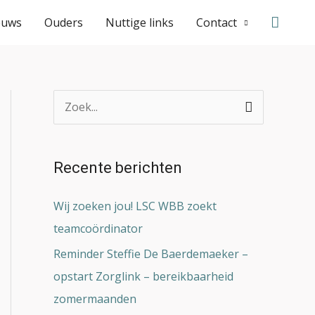
Zoeke
euws
Ouders
Nuttige links
Contact
Z
o
e
Recente berichten
k
n
Wij zoeken jou! LSC WBB zoekt
a
teamcoördinator
a
Reminder Steffie De Baerdemaeker –
r
opstart Zorglink – bereikbaarheid
:
zomermaanden