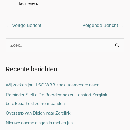
faciliteren.
←
Vorige Bericht
Volgende Bericht
→
Z
o
e
Recente berichten
k
n
Wij zoeken jou! LSC WBB zoekt teamcoördinator
a
Reminder Steffie De Baerdemaeker – opstart Zorglink –
a
bereikbaarheid zomermaanden
r
Overstap van Diplon naar Zorglink
:
Nieuwe aanmeldingen in mei en juni