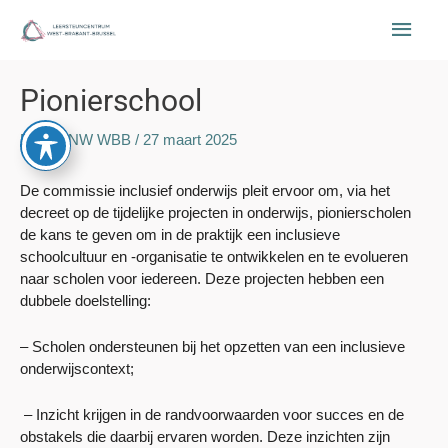
Ga
Hoof
naar
de
Bericht
inhoud
Pionierschool
navigatie
Door
ONW WBB
/
27 maart 2025
De commissie inclusief onderwijs pleit ervoor om, via het
decreet op de tijdelijke projecten in onderwijs, pionierscholen
de kans te geven om in de praktijk een inclusieve
schoolcultuur en -organisatie te ontwikkelen en te evolueren
naar scholen voor iedereen. Deze projecten hebben een
dubbele doelstelling:
– Scholen ondersteunen bij het opzetten van een inclusieve
onderwijscontext;
– Inzicht krijgen in de randvoorwaarden voor succes en de
obstakels die daarbij ervaren worden. Deze inzichten zijn