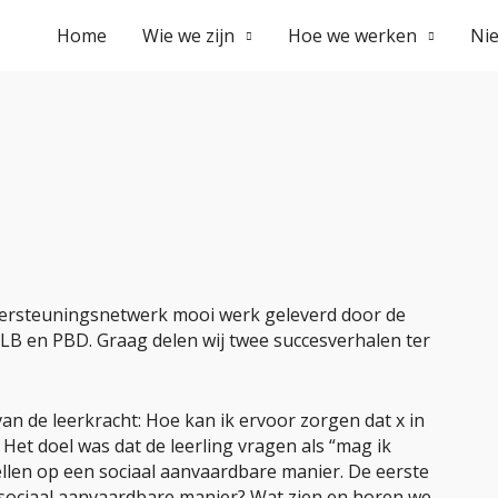
Home
Wie we zijn
Hoe we werken
Ni
ndersteuningsnetwerk mooi werk geleverd door de
B en PBD. Graag delen wij twee succesverhalen ter
van de leerkracht: Hoe kan ik ervoor zorgen dat x in
 Het doel was dat de leerling vragen als “mag ik
tellen op een sociaal aanvaardbare manier. De eerste
n sociaal aanvaardbare manier? Wat zien en horen we