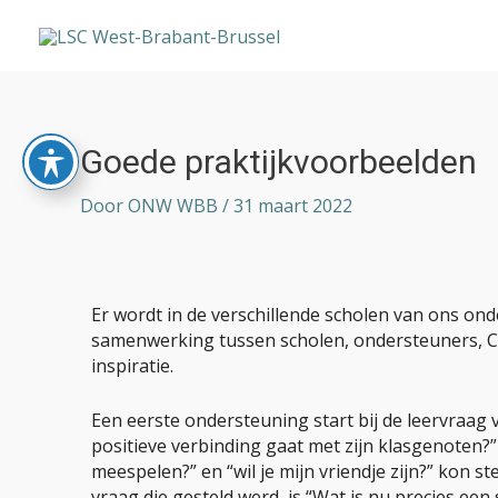
Ga
naar
de
inhoud
Bericht
Goede praktijkvoorbeelden
navigatie
Door
ONW WBB
/
31 maart 2022
Er wordt in de verschillende scholen van ons o
samenwerking tussen scholen, ondersteuners, CL
inspiratie.
Een eerste ondersteuning start bij de leervraag 
positieve verbinding gaat met zijn klasgenoten?”
meespelen?” en “wil je mijn vriendje zijn?” kon s
vraag die gesteld werd, is “Wat is nu precies ee