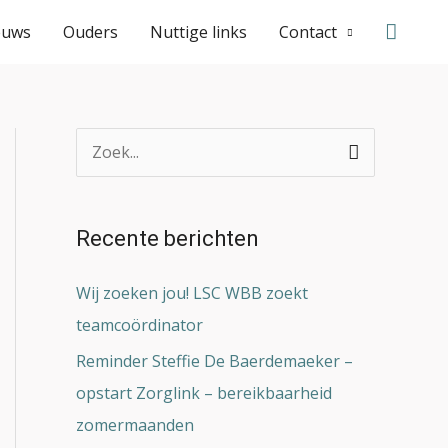
Zoeke
euws
Ouders
Nuttige links
Contact
Z
o
e
Recente berichten
k
n
Wij zoeken jou! LSC WBB zoekt
a
teamcoördinator
a
Reminder Steffie De Baerdemaeker –
r
opstart Zorglink – bereikbaarheid
:
zomermaanden