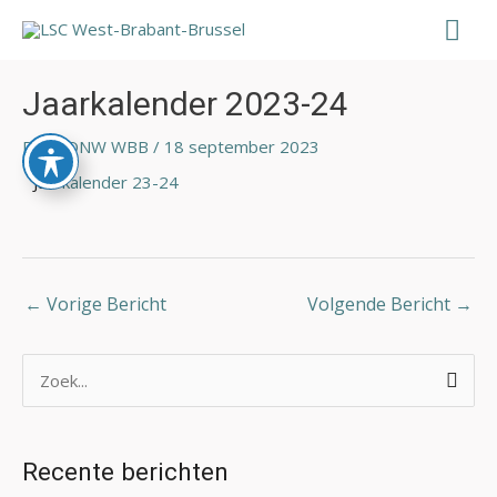
Ga
Hoo
naar
de
Bericht
inhoud
navigatie
Jaarkalender 2023-24
Door
ONW WBB
/
18 september 2023
Ja
arkalender 23-24
←
Vorige Bericht
Volgende Bericht
→
Z
o
e
Recente berichten
k