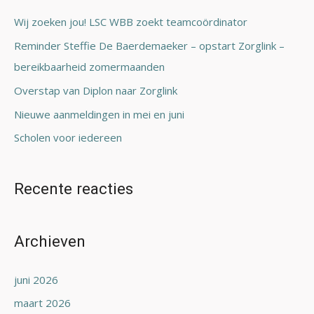
n
Wij zoeken jou! LSC WBB zoekt teamcoördinator
a
Reminder Steffie De Baerdemaeker – opstart Zorglink –
a
bereikbaarheid zomermaanden
r
Overstap van Diplon naar Zorglink
:
Nieuwe aanmeldingen in mei en juni
Scholen voor iedereen
Recente reacties
Archieven
juni 2026
maart 2026