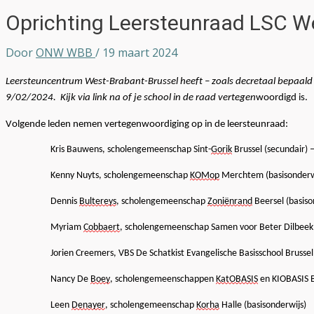
Oprichting Leersteunraad LSC W
Door
ONW WBB
/
19 maart 2024
Leersteuncentrum West-Brabant-Brussel
heeft – zoals decretaal bepaal
9/02/2024.
Kijk via
link
na of je school
in de raad
vertegen
woordigd is
.
Volgende
leden nemen vertegenwoordiging op in de leersteunraad:
Kris Bauwens, sch
olengemeenschap Sint-
Gorik
Brussel (secundair)
Kenny Nuyts, scholengemeenschap
KOMop
Merchtem (basisonderw
Dennis
Bultereys
, scholengemeenschap
Zoniënrand
Beersel (basiso
Myriam
Cobbaert
, scholengemeenschap Samen voor Beter Dilbeek 
Jorien Creemers, VBS De Schatkist Evangelische Basisschool Brussel
Nancy De
Boey
, scholengemeenschappen
KatOBASIS
en KIOBASIS B
Leen
Denayer
, scholengemeenschap
Korha
Halle (basisonderwijs)