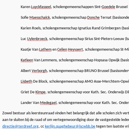
Karen
Luyckfasseel
, scholengemeenschappen Sint-
Goedele
Brussel 
Sofie
Maesschalck
, scholengemeenschap
Donche
Ternat (basisonde
Karien Roels, scholengemeenschap Ignatius Rand Grimbergen (basi
Luc
Uylenbroeck
, scholengemeenschap Sirius Sint-Pieters-Leeuw (b
Kaatje Van
Lathem
en
Celien
Heyvaert
, scholengemeenschap St-Mic
Katleen
Van Lemmens, scholengemeenschap Hopsasa Opwijk (basis
Albert
Verborgh
, scholengemeenschap BRUNO Brussel (basisonderw
Lisbeth
De Block, scholengemeenschap AMO Asse-Merchtem-Opwij
Griet De
Kimpe
, scholengemeenschap voor Kath. Sec. Onderwijs Di
Lander Van
Medegael
, scholengemeenschap voor Kath. Sec. Onder
Zowel bestuur als leersteunraad vinden het belangrijk dat alle scholen zich v
aan te sluiten bij de raad
of om vertegenwoordiging door de vastgestelde leden
directie@terdreef.org
, cc
kerlijn.quaghebeur@lscwbb.be
t
egen
ten laatste v