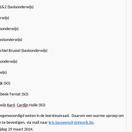
1&2 (basisonderwijs)
rwijs)
sonderwijs)
asisonderwijs)
hiel Brussel (basisonderwijs)
onderwijs)
ijs)
k (SO)
lbeek-Ternat (SO)
wijs
Kard
.
Ca
rdijn
H
alle (SO)
ertegenwoordigd weten in de leersteunraad
. Daarom een warme oproep om
 te bevestigen, via mail naar
kris.bauwens@sintgorik.be
,
rijdag 29 maart 2024.