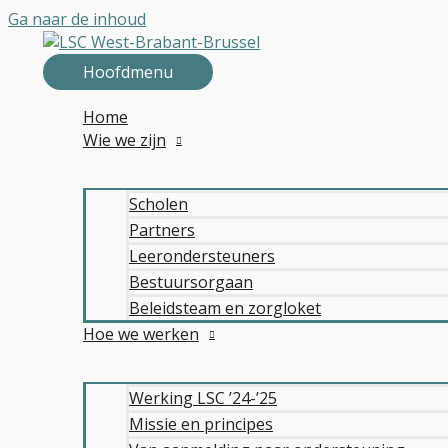
Ga naar de inhoud
Hoofdmenu
Home
Wie we zijn
Scholen
Partners
Leerondersteuners
Bestuursorgaan
Beleidsteam en zorgloket
Hoe we werken
Werking LSC ’24-’25
Missie en principes