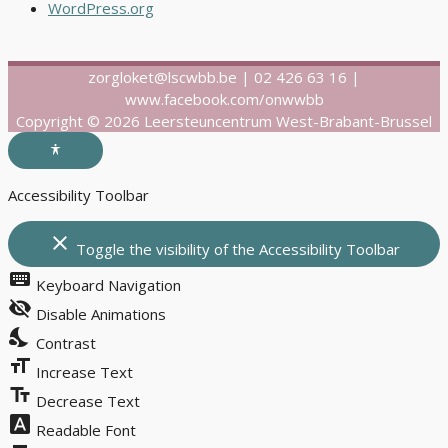
WordPress.org
zorgloket@lscwbb.be | 02 426 63 16 |
www.facebook.com/onwwbb
Copyright © 2026 Leersteuncentrum West-Brabant-Brussel
Accessibility Toolbar
close
Toggle the visibility of the Accessibility Toolbar
keyboard
Keyboard Navigation
visibility_off
Disable Animations
nights_stay
Contrast
format_size
Increase Text
text_fields
Decrease Text
font_download
Readable Font