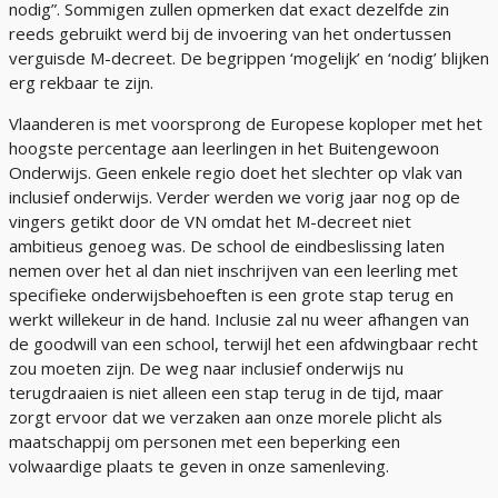
nodig”. Sommigen zullen opmerken dat exact dezelfde zin
reeds gebruikt werd bij de invoering van het ondertussen
verguisde M-decreet. De begrippen ‘mogelijk’ en ‘nodig’ blijken
erg rekbaar te zijn.
Vlaanderen is met voorsprong de Europese koploper met het
hoogste percentage aan leerlingen in het Buitengewoon
Onderwijs. Geen enkele regio doet het slechter op vlak van
inclusief onderwijs. Verder werden we vorig jaar nog op de
vingers getikt door de VN omdat het M-decreet niet
ambitieus genoeg was. De school de eindbeslissing laten
nemen over het al dan niet inschrijven van een leerling met
specifieke onderwijsbehoeften is een grote stap terug en
werkt willekeur in de hand. Inclusie zal nu weer afhangen van
de goodwill van een school, terwijl het een afdwingbaar recht
zou moeten zijn. De weg naar inclusief onderwijs nu
terugdraaien is niet alleen een stap terug in de tijd, maar
zorgt ervoor dat we verzaken aan onze morele plicht als
maatschappij om personen met een beperking een
volwaardige plaats te geven in onze samenleving.