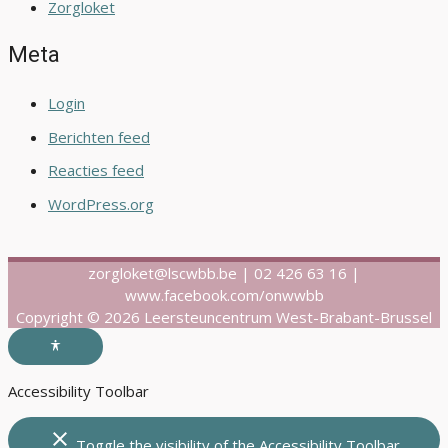
Zorgloket
Meta
Login
Berichten feed
Reacties feed
WordPress.org
zorgloket@lscwbb.be | 02 426 63 16 |
www.facebook.com/onwwbb
Copyright © 2026 Leersteuncentrum West-Brabant-Brussel
Accessibility Toolbar
close
Toggle the visibility of the Accessibility Toolbar