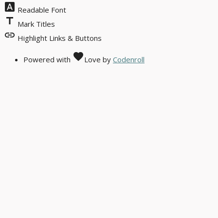
font_download
Readable Font
title
Mark Titles
link
Highlight Links & Buttons
favorite
Powered with
Love
by
Codenroll