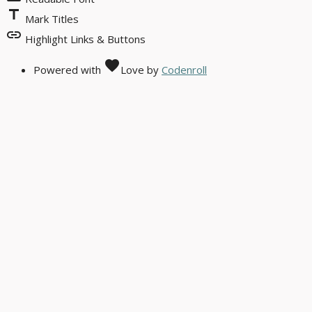
title
Mark Titles
link
Highlight Links & Buttons
favorite
Powered with
Love
by
Codenroll