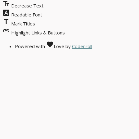
text_fields
Decrease Text
font_download
Readable Font
title
Mark Titles
link
Highlight Links & Buttons
favorite
Powered with
Love
by
Codenroll