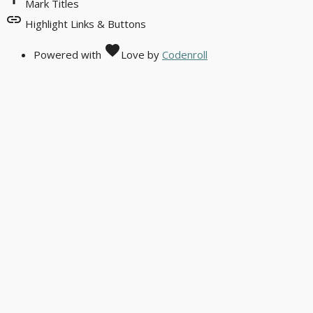
Mark Titles
link
Highlight Links & Buttons
favorite
Powered with
Love
by
Codenroll