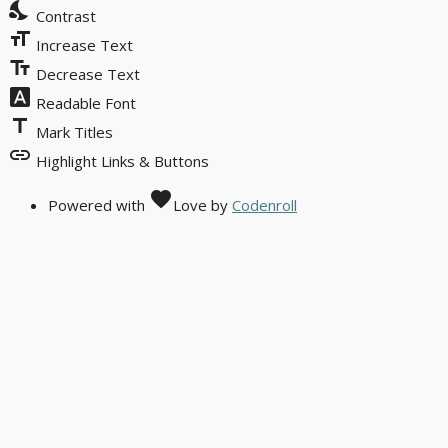
nights_stay
Contrast
format_size
Increase Text
text_fields
Decrease Text
font_download
Readable Font
title
Mark Titles
link
Highlight Links & Buttons
favorite
Powered with
Love
by
Codenroll