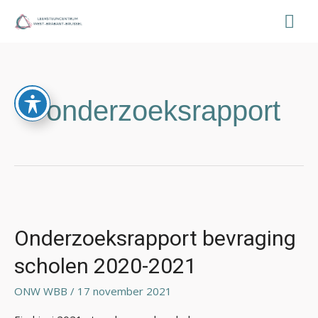
Ga
Hoo
naar
de
inhoud
onderzoeksrapport
Onderzoeksrapport
bevraging
scholen
Onderzoeksrapport bevraging
2020-
scholen 2020-2021
2021
ONW WBB
/
17 november 2021