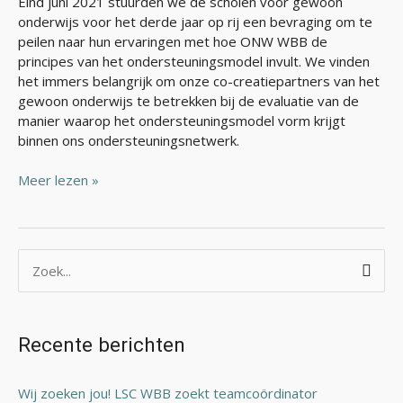
Eind juni 2021 stuurden we de scholen voor gewoon
onderwijs voor het derde jaar op rij een bevraging om te
peilen naar hun ervaringen met hoe ONW WBB de
principes van het ondersteuningsmodel invult. We vinden
het immers belangrijk om onze co-creatiepartners van het
gewoon onderwijs te betrekken bij de evaluatie van de
manier waarop het ondersteuningsmodel vorm krijgt
binnen ons ondersteuningsnetwerk.
Meer lezen »
Z
o
e
Recente berichten
k
n
Wij zoeken jou! LSC WBB zoekt teamcoördinator