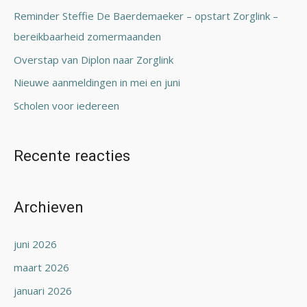
a
Reminder Steffie De Baerdemaeker – opstart Zorglink –
a
bereikbaarheid zomermaanden
r
Overstap van Diplon naar Zorglink
:
Nieuwe aanmeldingen in mei en juni
Scholen voor iedereen
Recente reacties
Archieven
juni 2026
maart 2026
januari 2026