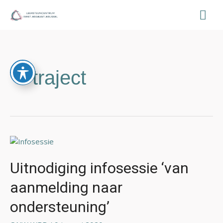
Ga
Hoo
naar
de
inhoud
traject
Uitnodiging
infosessie
‘van
Uitnodiging infosessie ‘van
aanmelding
aanmelding naar
naar
ondersteuning’
ondersteuning’