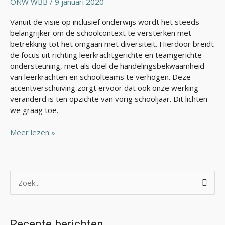
ONW WBB
/
9 januari 2020
Vanuit de visie op inclusief onderwijs wordt het steeds
belangrijker om de schoolcontext te versterken met
betrekking tot het omgaan met diversiteit. Hierdoor breidt
de focus uit richting leerkrachtgerichte en teamgerichte
ondersteuning, met als doel de handelingsbekwaamheid
van leerkrachten en schoolteams te verhogen. Deze
accentverschuiving zorgt ervoor dat ook onze werking
veranderd is ten opzichte van vorig schooljaar. Dit lichten
we graag toe.
Meer lezen »
Z
o
e
Recente berichten