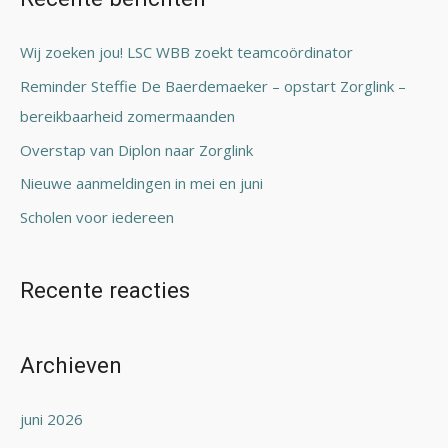
k
n
Wij zoeken jou! LSC WBB zoekt teamcoördinator
a
Reminder Steffie De Baerdemaeker – opstart Zorglink –
a
bereikbaarheid zomermaanden
r
Overstap van Diplon naar Zorglink
:
Nieuwe aanmeldingen in mei en juni
Scholen voor iedereen
Recente reacties
Archieven
juni 2026