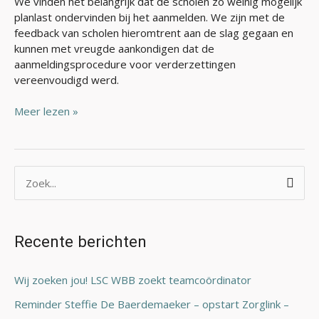
We vinden het belangrijk dat de scholen zo weinig mogelijk
planlast ondervinden bij het aanmelden. We zijn met de
feedback van scholen hieromtrent aan de slag gegaan en
kunnen met vreugde aankondigen dat de
aanmeldingsprocedure voor verderzettingen
vereenvoudigd werd.
Meer lezen »
Z
o
e
Recente berichten
k
n
Wij zoeken jou! LSC WBB zoekt teamcoördinator
a
Reminder Steffie De Baerdemaeker – opstart Zorglink –
a