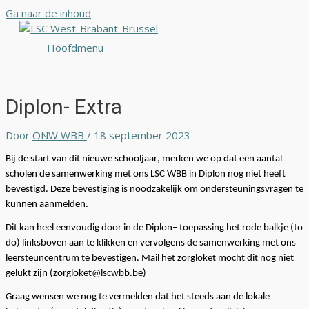
Ga naar de inhoud
Hoofdmenu
Diplon- Extra
Door
ONW WBB
/
18 september 2023
Bij de start van
dit
nieuwe schooljaar, merken we op dat
een aantal
scholen de samenwerking met ons LSC WBB in
Diplon
nog niet
heeft
bevestigd.
Deze
beve
stiging is noodzakelijk om ondersteuningsvragen te
kunnen aanmelden.
Dit kan heel eenvoudig door in de
Diplon
– toepassing
het
rod
e
balkje
(
to
do)
linksboven aan te klikken en vervolgens de samenwerking met ons
leersteuncentrum te bevestigen.
Mail het zorgloket mocht dit nog niet
gelukt zijn
(zorgloket@lscwbb.be)
Graag wensen we nog te vermelden dat het steeds aan de lokale