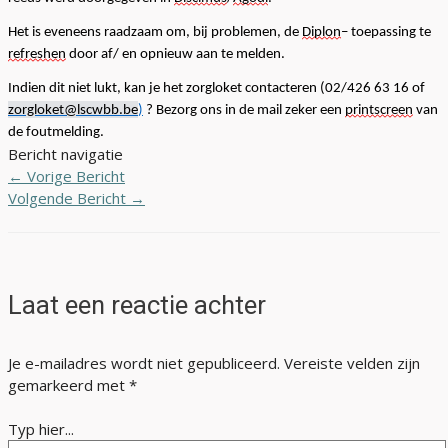
Het is eveneens raadzaam om, bij problemen, de
Diplon
– toepassing te
refreshen
door af
/ en
opnieuw aan te melden.
Indien dit niet lukt, kan je
het
zorgloket
contacteren
(
0
2
/
4
2
6
6
3
1
6
o
f
zorgloket@lscwbb.be
)
?
Bezorg ons in de mail zeker een
printscreen
van
de foutmelding.
Bericht navigatie
←
Vorige Bericht
Volgende Bericht
→
Laat een reactie achter
Je e-mailadres wordt niet gepubliceerd.
Vereiste velden zijn
gemarkeerd met
*
Typ hier...