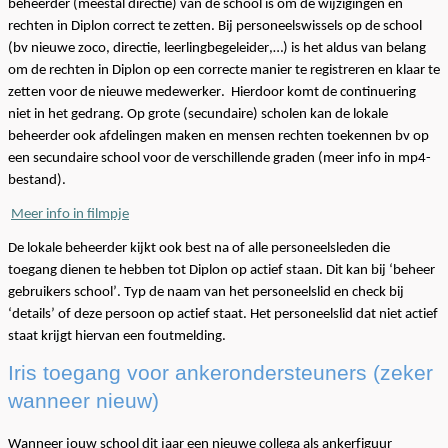
be
heerder
(meestal directie)
van
de
school is om de
wijzigingen en
rechten in
Diplon
correct te zetten. Bij personeelswissels
op de school
(bv nieuwe
zoco
, directie,
leerlingbegeleider
,…
)
is het aldus van belang
om de rechten in
Diplon
op een correcte manier
te registreren en
klaar te
zetten
voor de nieuwe medewerker.
H
ierdoor komt de continuering
niet in het gedrang.
Op grote
(secundaire)
scholen kan de lokale
beheerder ook afdelingen maken en mensen rechten toekennen bv op
een secundaire school
voor
de verschillende graden (meer info in mp4-
bestand).
Meer info in filmpje
De lokale beheerder kijkt ook best na of alle personeelsleden die
toegang dienen te hebben tot
Diplon
op actief staan. Dit kan bij
‘beheer
gebruikers
school
’. Typ de naam van het personeelslid en check bij
‘details’ of deze persoon op actief staat. Het personeelslid dat niet actief
staat krijgt hiervan een foutmelding
.
Iris toegang
voor ankerondersteuners (zeker
wanneer nieuw)
Wanneer jouw school dit jaar een nieuwe collega als ankerfiguur