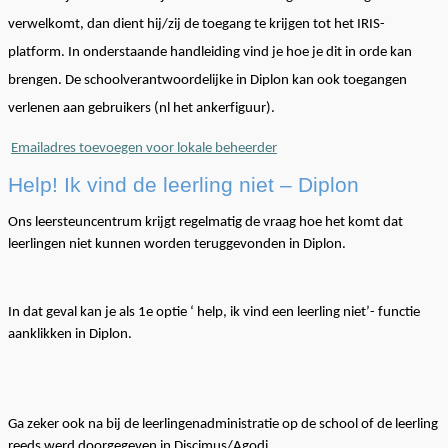
verwelkomt, dan dient hij/zij de toegang te krijgen tot
het IRIS-
platform. In onderstaande handleiding vind je hoe je dit in orde kan
brengen. De schoolverantwoordelijke in
Diplon
kan
ook toegangen
verlenen aan gebruikers (nl het ankerfiguur).
Emailadres toevoegen voor lokale beheerder
Help! Ik vind de leerling niet –
Diplon
Ons leersteuncentrum krijgt regelmatig de vraag hoe het komt dat
leerlingen niet kunnen
worden
terug
gevonden
in
Diplon
.
In dat geval kan je als 1
e optie
‘ help
, ik vind een leerling niet’- functie
aanklikken in
Diplon
.
Ga zeker ook na bij de
leerling
en
administratie
op de school of de leerling
reeds werd doorgegeven
in
Discimus
/
Agodi
.