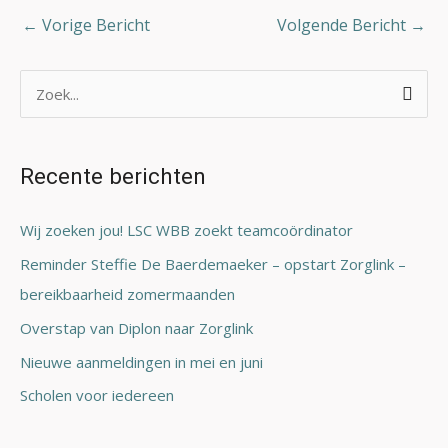
←
Vorige Bericht
Volgende Bericht
→
Z
o
e
Recente berichten
k
n
Wij zoeken jou! LSC WBB zoekt teamcoördinator
a
Reminder Steffie De Baerdemaeker – opstart Zorglink –
a
bereikbaarheid zomermaanden
r
Overstap van Diplon naar Zorglink
:
Nieuwe aanmeldingen in mei en juni
Scholen voor iedereen