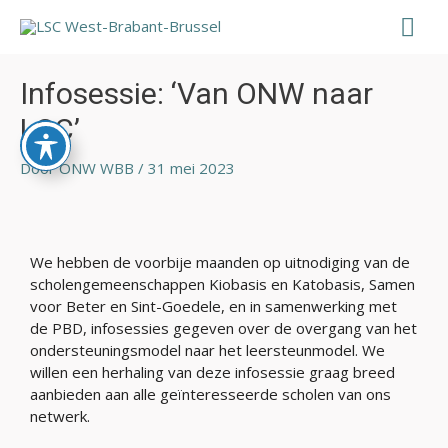
Ga
Hoo
naar
de
Bericht
inhoud
navigatie
Infosessie: ‘Van ONW naar
LSC’
Door
ONW WBB
/
31 mei 2023
We hebben de voorbije maanden op uitnodiging van de
scholengemeenschappen Kiobasis en Katobasis, Samen
voor Beter en Sint-Goedele, en in samenwerking met
de PBD, infosessies gegeven over de overgang van het
ondersteuningsmodel naar het leersteunmodel. We
willen een herhaling van deze infosessie graag breed
aanbieden aan alle geïnteresseerde scholen van ons
netwerk.