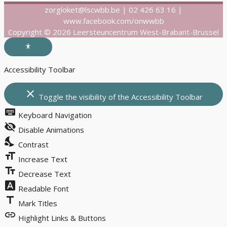
zorgloket@lscwbb.be | 02 426 63 16 |
www.facebook.com/onwwbb
Copyright © 2026 Leersteuncentrum West-Brabant-Brussel
Accessibility Toolbar
close
Toggle the visibility of the Accessibility Toolbar
keyboard
Keyboard Navigation
visibility_off
Disable Animations
nights_stay
Contrast
format_size
Increase Text
text_fields
Decrease Text
font_download
Readable Font
title
Mark Titles
link
Highlight Links & Buttons