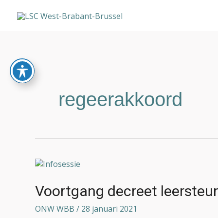
Ga
naar
de
inhoud
regeerakkoord
Voortgang
decreet
leersteun
Voortgang decreet leersteu
ONW WBB
/
28 januari 2021