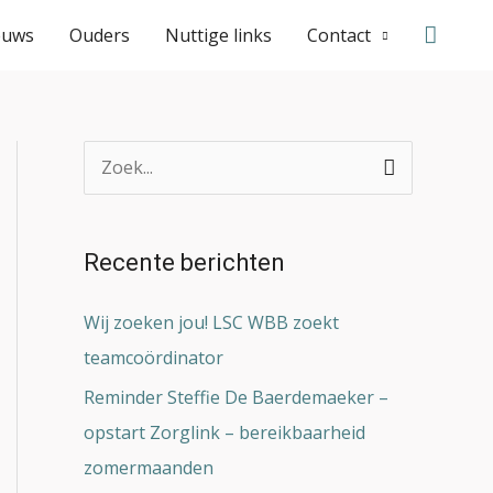
Zoeke
euws
Ouders
Nuttige links
Contact
Z
o
e
Recente berichten
k
n
Wij zoeken jou! LSC WBB zoekt
a
teamcoördinator
a
Reminder Steffie De Baerdemaeker –
r
opstart Zorglink – bereikbaarheid
:
zomermaanden