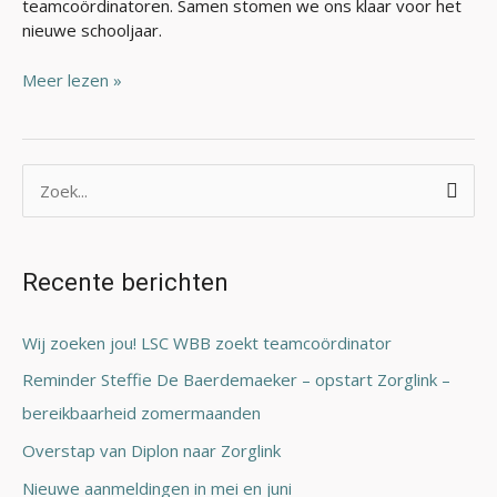
teamcoördinatoren. Samen stomen we ons klaar voor het
nieuwe schooljaar.
Meer lezen »
Z
o
e
Recente berichten
k
n
Wij zoeken jou! LSC WBB zoekt teamcoördinator
a
Reminder Steffie De Baerdemaeker – opstart Zorglink –
a
bereikbaarheid zomermaanden
r
Overstap van Diplon naar Zorglink
:
Nieuwe aanmeldingen in mei en juni