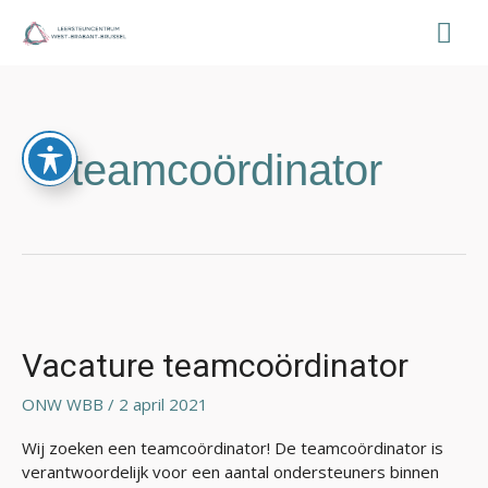
Ga
Hoo
naar
de
inhoud
teamcoördinator
Vacature
teamcoördinator
Vacature teamcoördinator
ONW WBB
/
2 april 2021
Wij zoeken een teamcoördinator! De teamcoördinator is
verantwoordelijk voor een aantal ondersteuners binnen