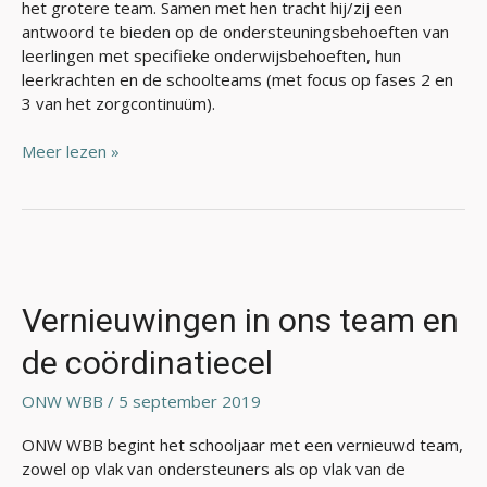
het grotere team. Samen met hen tracht hij/zij een
antwoord te bieden op de ondersteuningsbehoeften van
leerlingen met specifieke onderwijsbehoeften, hun
leerkrachten en de schoolteams (met focus op fases 2 en
3 van het zorgcontinuüm).
Meer lezen »
Vernieuwingen
in
ons
Vernieuwingen in ons team en
team
de coördinatiecel
en
de
ONW WBB
/
5 september 2019
coördinatiecel
ONW WBB begint het schooljaar met een vernieuwd team,
zowel op vlak van ondersteuners als op vlak van de