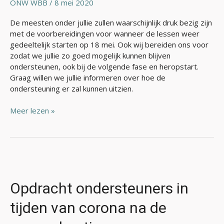
ONW WBB
/
8 mei 2020
De meesten onder jullie zullen waarschijnlijk druk bezig zijn
met de voorbereidingen voor wanneer de lessen weer
gedeeltelijk starten op 18 mei. Ook wij bereiden ons voor
zodat we jullie zo goed mogelijk kunnen blijven
ondersteunen, ook bij de volgende fase en heropstart.
Graag willen we jullie informeren over hoe de
ondersteuning er zal kunnen uitzien.
Meer lezen »
Opdracht
ondersteuners
in
Opdracht ondersteuners in
tijden
tijden van corona na de
van
corona