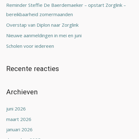
a
Reminder Steffie De Baerdemaeker – opstart Zorglink –
a
bereikbaarheid zomermaanden
r
Overstap van Diplon naar Zorglink
:
Nieuwe aanmeldingen in mei en juni
Scholen voor iedereen
Recente reacties
Archieven
juni 2026
maart 2026
januari 2026