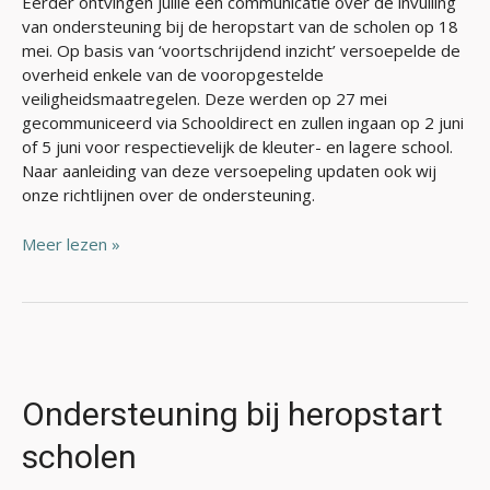
Eerder ontvingen jullie een communicatie over de invulling
van ondersteuning bij de heropstart van de scholen op 18
mei. Op basis van ‘voortschrijdend inzicht’ versoepelde de
overheid enkele van de vooropgestelde
veiligheidsmaatregelen. Deze werden op 27 mei
gecommuniceerd via Schooldirect en zullen ingaan op 2 juni
of 5 juni voor respectievelijk de kleuter- en lagere school.
Naar aanleiding van deze versoepeling updaten ook wij
onze richtlijnen over de ondersteuning.
Meer lezen »
Ondersteuning
bij
heropstart
Ondersteuning bij heropstart
scholen
scholen