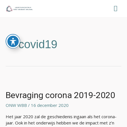
Ga
Hoo
naar
de
inhoud
covid19
Bevraging
corona
2019-
Bevraging corona 2019-2020
2020
ONW WBB
/
16 december 2020
Het jaar 2020 zal de geschiedenis ingaan als het corona-
jaar. Ook in het onderwijs hebben we de impact met z’n