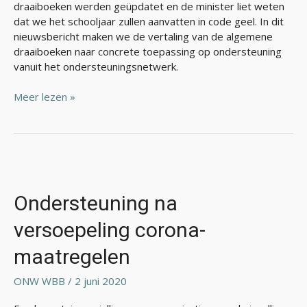
draaiboeken werden geüpdatet en de minister liet weten
dat we het schooljaar zullen aanvatten in code geel. In dit
nieuwsbericht maken we de vertaling van de algemene
draaiboeken naar concrete toepassing op ondersteuning
vanuit het ondersteuningsnetwerk.
Meer lezen »
Ondersteuning
na
versoepeling
Ondersteuning na
corona-
versoepeling corona-
maatregelen
maatregelen
ONW WBB
/
2 juni 2020