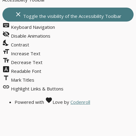
close
Toggle the visibility of the Accessibility Toolbar
keyboard
Keyboard Navigation
visibility_off
Disable Animations
nights_stay
Contrast
format_size
Increase Text
text_fields
Decrease Text
font_download
Readable Font
title
Mark Titles
link
Highlight Links & Buttons
favorite
Powered with
Love
by
Codenroll